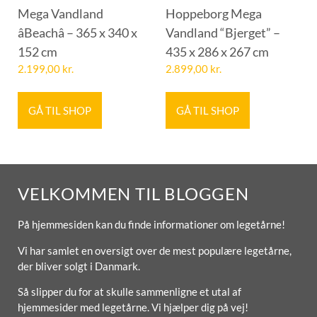
Mega Vandland
Hoppeborg Mega
âBeachâ – 365 x 340 x
Vandland “Bjerget” –
152 cm
435 x 286 x 267 cm
2.199,00
kr.
2.899,00
kr.
GÅ TIL SHOP
GÅ TIL SHOP
VELKOMMEN TIL BLOGGEN
På hjemmesiden kan du finde informationer om legetårne!
Vi har samlet en oversigt over de mest populære legetårne,
der bliver solgt i Danmark.
Så slipper du for at skulle sammenligne et utal af
hjemmesider med legetårne. Vi hjælper dig på vej!