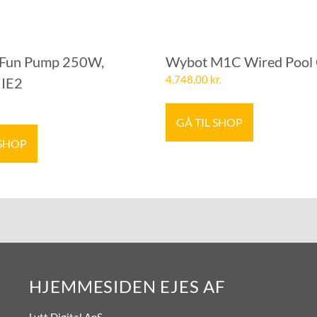
 Fun Pump 250W,
Wybot M1C Wired Pool 
4.748,00
kr.
 IE2
GÅ TIL SHOP
 SHOP
HJEMMESIDEN EJES AF