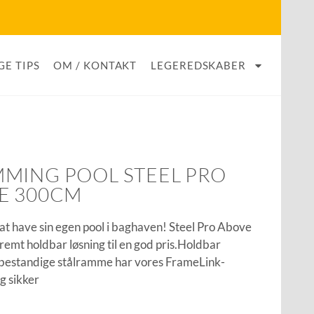
GE TIPS
OM / KONTAKT
LEGEREDSKABER
MING POOL STEEL PRO
E 300CM
at have sin egen pool i baghaven! Steel Pro Above
remt holdbar løsning til en god pris.Holdbar
sbestandige stålramme har vores FrameLink-
g sikker