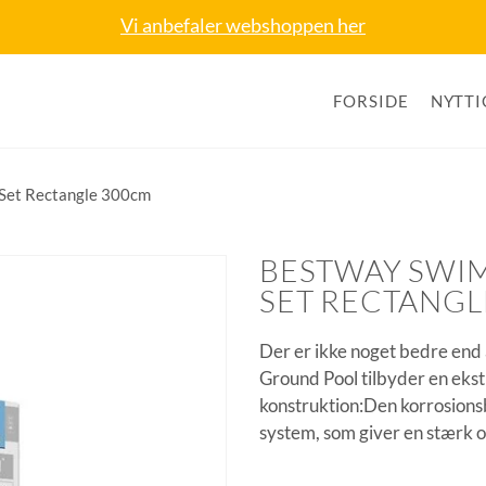
Vi anbefaler webshoppen her
FORSIDE
NYTTI
 Set Rectangle 300cm
BESTWAY SWIM
SET RECTANGL
Der er ikke noget bedre end 
Ground Pool tilbyder en ekst
konstruktion:Den korrosion
system, som giver en stærk o