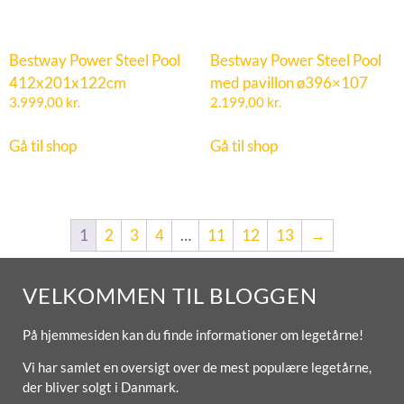
Bestway Power Steel Pool
Bestway Power Steel Pool
412x201x122cm
med pavillon ø396×107
3.999,00
kr.
2.199,00
kr.
Gå til shop
Gå til shop
1
2
3
4
…
11
12
13
→
VELKOMMEN TIL BLOGGEN
På hjemmesiden kan du finde informationer om legetårne!
Vi har samlet en oversigt over de mest populære legetårne,
der bliver solgt i Danmark.