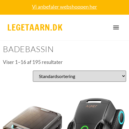
Vi anbefaler webshoppen her
LEGETAARN.DK
Forside
/ Badebassin
BADEBASSIN
Viser 1–16 af 195 resultater