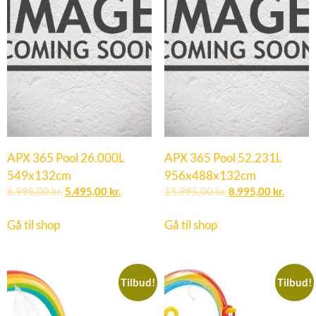
APX 365 Pool 26.000L
APX 365 Pool 52.231L
549x132cm
956x488x132cm
6.995,00
kr.
5.495,00
kr.
15.995,00
kr.
8.995,00
kr.
Gå til shop
Gå til shop
Tilbud!
Tilbud!