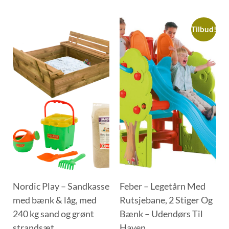
Tilbud!
Nordic Play – Sandkasse
Feber – Legetårn Med
med bænk & låg, med
Rutsjebane, 2 Stiger Og
240 kg sand og grønt
Bænk – Udendørs Til
strandsæt
Haven