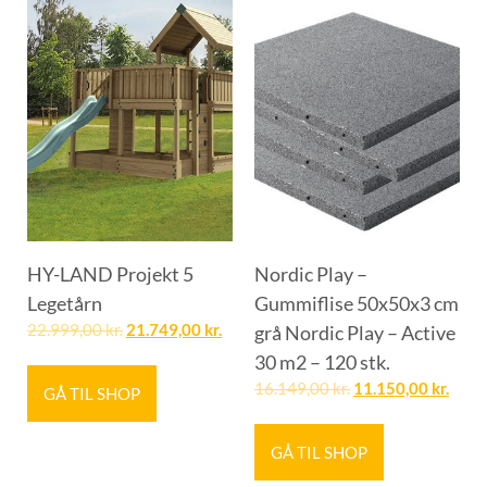
HY-LAND Projekt 5
Nordic Play –
Legetårn
Gummiflise 50x50x3 cm
22.999,00
kr.
21.749,00
kr.
grå Nordic Play – Active
30 m2 – 120 stk.
16.149,00
kr.
11.150,00
kr.
GÅ TIL SHOP
GÅ TIL SHOP