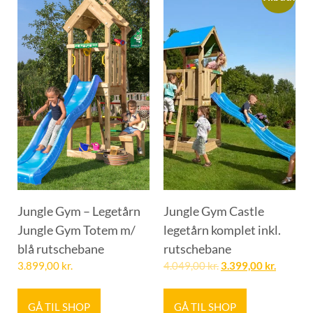
Jungle Gym – Legetårn
Jungle Gym Castle
Jungle Gym Totem m/
legetårn komplet inkl.
blå rutschebane
rutschebane
3.899,00
kr.
4.049,00
kr.
3.399,00
kr.
GÅ TIL SHOP
GÅ TIL SHOP