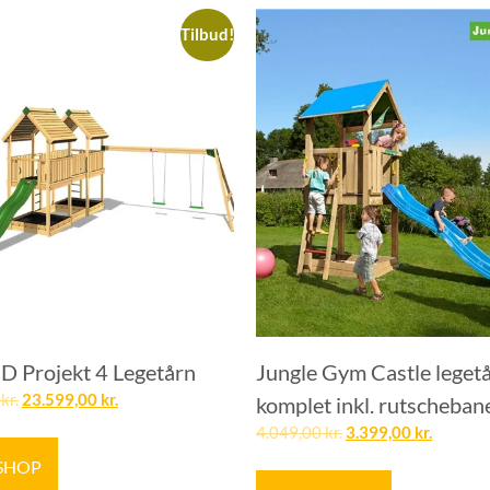
Tilbud!
 Projekt 4 Legetårn
Jungle Gym Castle leget
0
kr.
23.599,00
kr.
komplet inkl. rutscheban
4.049,00
kr.
3.399,00
kr.
 SHOP