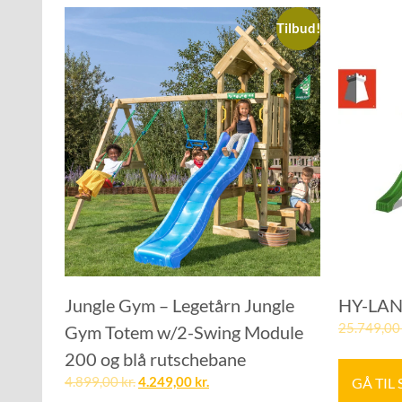
Tilbud!
Jungle Gym – Legetårn Jungle
HY-LAND
25.749,0
Gym Totem w/2-Swing Module
200 og blå rutschebane
GÅ TIL
4.899,00
kr.
4.249,00
kr.