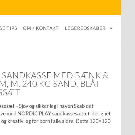
GE TIPS
OM / KONTAKT
LEGEREDSKABER
– SANDKASSE MED BÆNK &
M, M. 240 KG SAND, BLÅT
SSÆT
esæt – Sjov og sikker leg i haven Skab det
have med NORDIC PLAY sandkassesættet, designet
jov og kreativ leg for børn i alle aldre. Dette 120×120