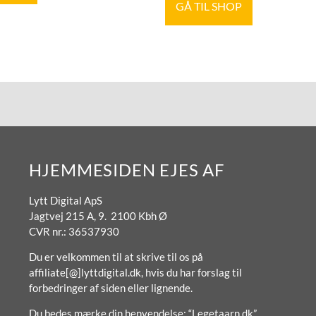
GÅ TIL SHOP
HJEMMESIDEN EJES AF
Lytt Digital ApS
Jagtvej 215 A, 9. 2100 Kbh Ø
CVR nr.: 36537930
Du er velkommen til at skrive til os på
affiliate[@]lyttdigital.dk, hvis du har forslag til
forbedringer af siden eller lignende.
Du bedes mærke din henvendelse: “Legetaarn.dk”