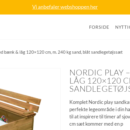
Vi anbefaler webshoppen her
FORSIDE
NYTTI
ed bænk & låg 120×120 cm, m. 240 kg sand, blåt sandlegetøjssæt
NORDIC PLAY 
LÅG 120×120 C
SANDLEGETØJ
Komplet Nordic play sandkass
perfekte legeområde i din 
til at inspirere til timer af s
cm sæt kommer med en p