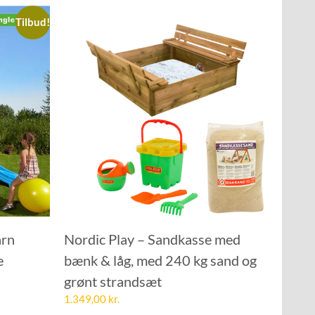
Tilbud!
årn
Nordic Play – Sandkasse med
e
bænk & låg, med 240 kg sand og
grønt strandsæt
1.349,00
kr.