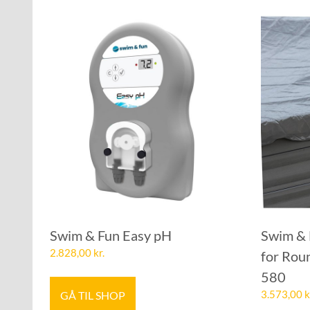
Swim & Fun Easy pH
Swim & 
2.828,00
kr.
for Rou
580
GÅ TIL SHOP
3.573,00
k