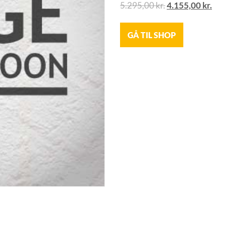
5.295,00
kr.
4.155,00
kr.
GÅ TIL SHOP