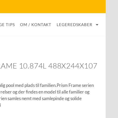
GE TIPS
OM / KONTAKT
LEGEREDSKABER
RAME 10.874L 488X244X107
lig pool med plads til familien.Prism Frame serien
elser og der findes en model til alle familier og
rien samles nemt med samlepinde og solide
i