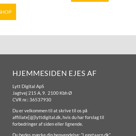
 SHOP
HJEMMESIDEN EJES AF
Lytt Digital ApS
Jagtvej 215 A, 9. 2100 Kbh Ø
CVR nr.: 36537930
Du er velkommen til at skrive til os på
affiliate[@]lyttdigital.dk, hvis du har forslag til
forbedringer af siden eller lignende.
Du bedes mærke din henvendelse: “Legetaarn.dk”