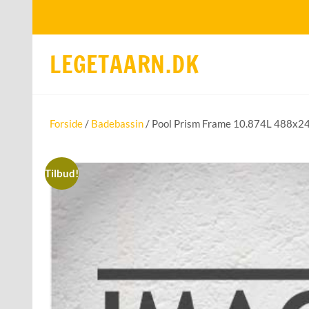
LEGETAARN.DK
Forside
/
Badebassin
/ Pool Prism Frame 10.874L 488x
Tilbud!