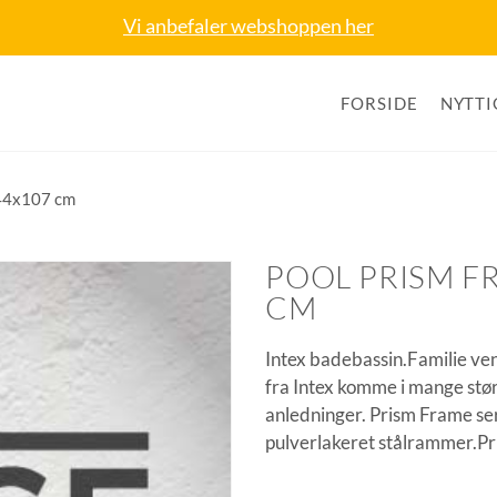
Vi anbefaler webshoppen her
FORSIDE
NYTTI
244x107 cm
POOL PRISM F
CM
Intex badebassin.Familie ven
fra Intex komme i mange størr
anledninger. Prism Frame se
pulverlakeret stålrammer.Pr