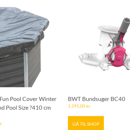
Fun Pool Cover Winter
BWT Bundsuger BC40
1.395,00
kr.
nd Pool Size ?410 cm
GÅ TIL SHOP
r.