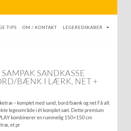
GE TIPS
OM / KONTAKT
LEGEREDSKABER
– SAMPAK SANDKASSE
RD/BÆNK I LÆRK, NET +
ketræ – komplet med sand, bord/bænk og net Få alt
fekte legeområde i ét komplet sæt. Dette premium
PLAY kombinerer en rummelig 150×150 cm
træ, et pr