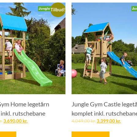
Tilbud!
Gym Home legetårn
Jungle Gym Castle leget
inkl. rutschebane
komplet inkl. rutscheban
r.
3.690,00
kr.
4.049,00
kr.
3.399,00
kr.