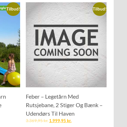
Tilbud!
Tilbud!
årn
Feber – Legetårn Med
e
Rutsjebane, 2 Stiger Og Bænk –
Udendørs Til Haven
3.369,95
kr.
1.999,95
kr.