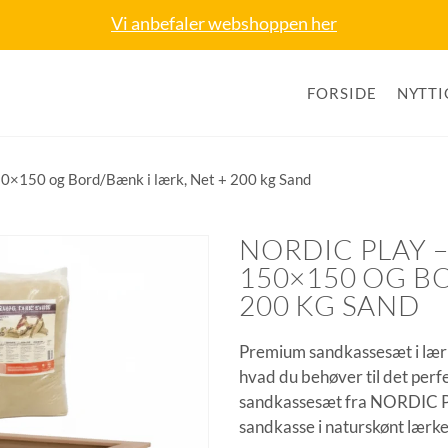
Vi anbefaler webshoppen her
FORSIDE
NYTTI
50×150 og Bord/Bænk i lærk, Net + 200 kg Sand
NORDIC PLAY 
150×150 OG BO
200 KG SAND
Premium sandkassesæt i lær
hvad du behøver til det per
sandkassesæt fra NORDIC 
sandkasse i naturskønt lærke