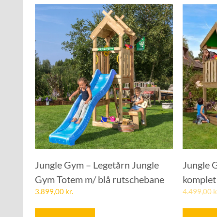
Jungle Gym – Legetårn Jungle
Jungle 
Gym Totem m/ blå rutschebane
komplet 
3.899,00
kr.
4.499,00
k