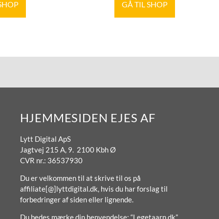
 SHOP
GÅ TIL SHOP
HJEMMESIDEN EJES AF
Lytt Digital ApS
Jagtvej 215 A, 9. 2100 Kbh Ø
CVR nr.: 36537930
Du er velkommen til at skrive til os på
affiliate[@]lyttdigital.dk, hvis du har forslag til
forbedringer af siden eller lignende.
Du bedes mærke din henvendelse: “Legetaarn.dk”