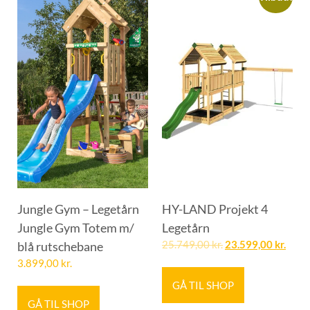
Jungle Gym – Legetårn
HY-LAND Projekt 4
Jungle Gym Totem m/
Legetårn
blå rutschebane
25.749,00
kr.
23.599,00
kr.
3.899,00
kr.
GÅ TIL SHOP
GÅ TIL SHOP