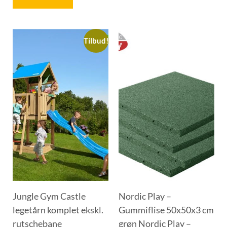
Tilbud!
Jungle Gym Castle
Nordic Play –
legetårn komplet ekskl.
Gummiflise 50x50x3 cm
rutschebane
grøn Nordic Play –