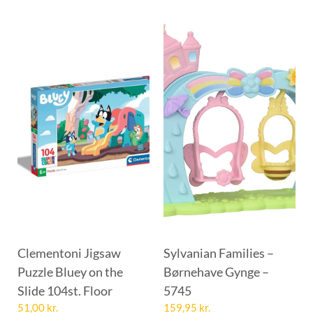
Clementoni Jigsaw
Sylvanian Families –
Puzzle Bluey on the
Børnehave Gynge –
Slide 104st. Floor
5745
51,00
kr.
159,95
kr.