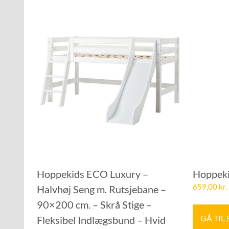
Hoppekids ECO Luxury –
Hoppekid
659,00
kr.
Halvhøj Seng m. Rutsjebane –
90×200 cm. – Skrå Stige –
GÅ TIL
Fleksibel Indlægsbund – Hvid