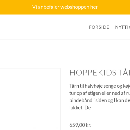
Vi anbefaler webshoppen her
FORSIDE
NYTTI
HOPPEKIDS TÅ
Tårn til halvhøje senge og k
tur op af stigen eller ned af 
bindebånd i siden og I kan d
lukket. De
659,00
kr.