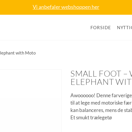
Vi anbefaler webshoppen her
FORSIDE
NYTTI
Elephant with Moto
SMALL FOOT –
ELEPHANT WI
Awoooooo! Denne farverige e
til at lege med motoriske fæ
kan balanceres, mens de stabi
Et smukt trælegetø