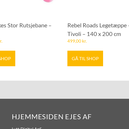
ikes Stor Rutsjebane –
Rebel Roads Legetæppe 
Tivoli – 140 x 200 cm
r.
499,00
kr.
 SHOP
GÅ TIL SHOP
HJEMMESIDEN EJES AF