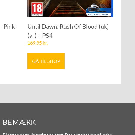
– Pink
Until Dawn: Rush Of Blood (uk)
(vr) – PS4
169,95
kr.
GÅ TIL SHOP
BEMÆRK