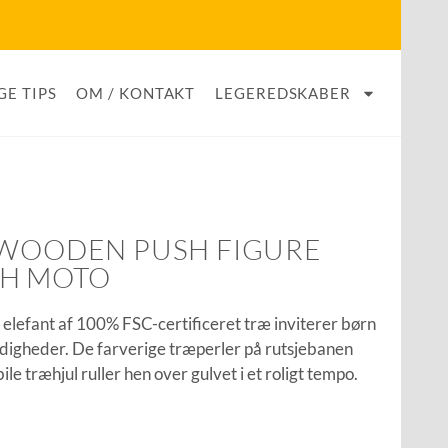
GE TIPS
OM / KONTAKT
LEGEREDSKABER
 WOODEN PUSH FIGURE
TH MOTO
lefant af 100% FSC-certificeret træ inviterer børn
rdigheder. De farverige træperler på rutsjebanen
le træhjul ruller hen over gulvet i et roligt tempo.