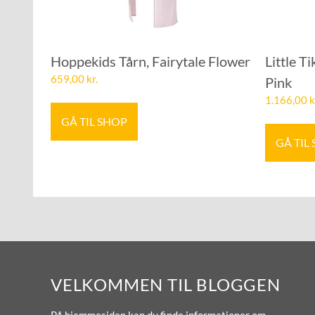
Hoppekids Tårn, Fairytale Flower
Little T
659,00
kr.
Pink
1.166,00
k
GÅ TIL SHOP
GÅ TIL
VELKOMMEN TIL BLOGGEN