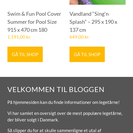
Swim & Fun Pool Cover
Vandland “Sing’n
Summer for Pool Size
Splash” – 295 x 190 x
915 x 470 cm 180
137 cm
1.191,00
kr.
649,00
kr.
GÅ TIL SHOP
GÅ TIL SHOP
VELKOMMEN TIL BLOGGEN
På hjemmesiden kan du finde informationer om legetårne!
Vi har samlet en oversigt over de mest populære legetårne,
der bliver solgt i Danmark.
Så slipper du for at skulle sammenligne et utal af