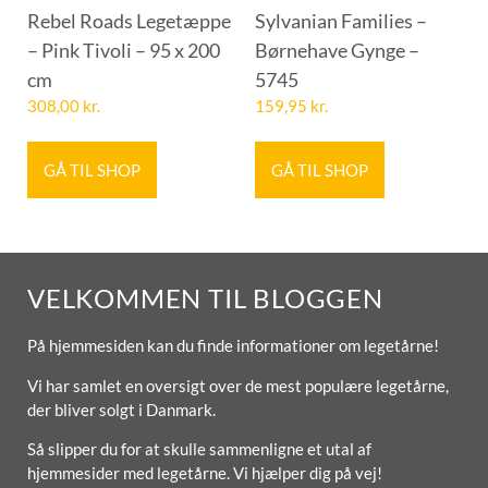
Rebel Roads Legetæppe
Sylvanian Families –
– Pink Tivoli – 95 x 200
Børnehave Gynge –
cm
5745
308,00
kr.
159,95
kr.
GÅ TIL SHOP
GÅ TIL SHOP
VELKOMMEN TIL BLOGGEN
På hjemmesiden kan du finde informationer om legetårne!
Vi har samlet en oversigt over de mest populære legetårne,
der bliver solgt i Danmark.
Så slipper du for at skulle sammenligne et utal af
hjemmesider med legetårne. Vi hjælper dig på vej!