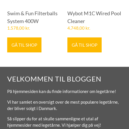
Swim & Fun Filterballs
Wybot M1C Wired Pool
System 400W
Cleaner
1.578,00
kr.
4.748,00
kr.
GÅ TIL SHOP
GÅ TIL SHOP
VELKOMMEN TIL BLOGGEN
På hjemmesiden kan du finde informationer om legetårne!
Vi har samlet en oversigt over de mest populære legetårne,
der bliver solgt i Danmark.
Så slipper du for at skulle sammenligne et utal af
hjemmesider med legetårne. Vi hjælper dig på vej!