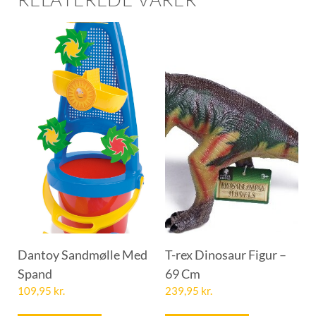
Dantoy Sandmølle Med
T-rex Dinosaur Figur –
Spand
69 Cm
109,95
kr.
239,95
kr.