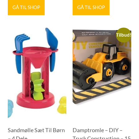
GÅ TIL SHOP
GÅ TIL SHOP
Tilbud!
Sandmølle Sæt Til Børn
Damptromle – DIY –
– 4 Dele
Truck Construction – 15