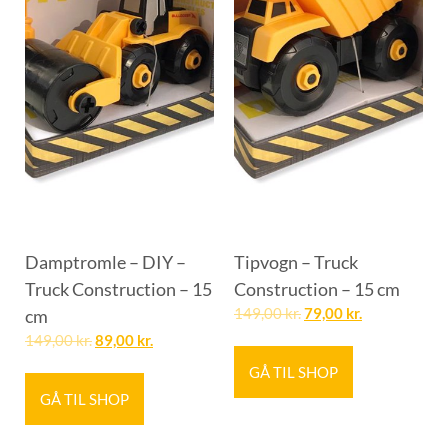
Damptromle – DIY –
Tipvogn – Truck
Truck Construction – 15
Construction – 15 cm
cm
149,00
kr.
79,00
kr.
149,00
kr.
89,00
kr.
GÅ TIL SHOP
GÅ TIL SHOP