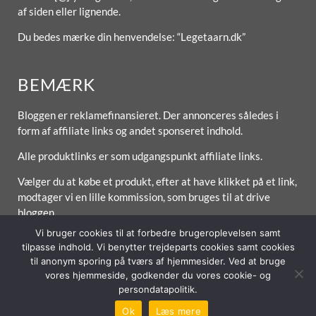
af siden eller lignende.
Du bedes mærke din henvendelse: “Legetaarn.dk”
BEMÆRK
Bloggen er reklamefinansieret. Der annonceres således i
form af affiliate links og andet sponseret indhold.
Alle produktlinks er som udgangspunkt affiliate links.
Vælger du at købe et produkt, efter at have klikket på et link,
modtager vi en lille kommission, som bruges til at drive
bloggen.
Vi bruger cookies til at forbedre brugeroplevelsen samt
tilpasse indhold. Vi benytter trejdeparts cookies samt cookies
til anonym sporing på tværs af hjemmesider. Ved at bruge
Forside
Om / Kontakt
Betingelser
vores hjemmeside, godkender du vores cookie- og
persondatapolitik.
© 2026 Lytt Digital ApS
Ok
Læs mere