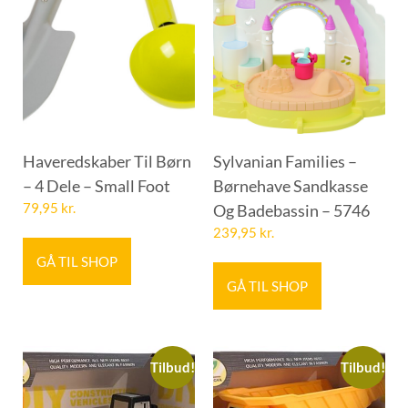
Haveredskaber Til Børn
Sylvanian Families –
– 4 Dele – Small Foot
Børnehave Sandkasse
79,95
kr.
Og Badebassin – 5746
239,95
kr.
GÅ TIL SHOP
GÅ TIL SHOP
Tilbud!
Tilbud!