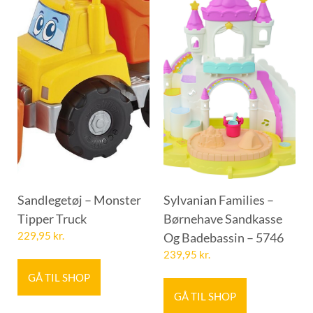
Sandlegetøj – Monster
Sylvanian Families –
Tipper Truck
Børnehave Sandkasse
229,95
kr.
Og Badebassin – 5746
239,95
kr.
GÅ TIL SHOP
GÅ TIL SHOP