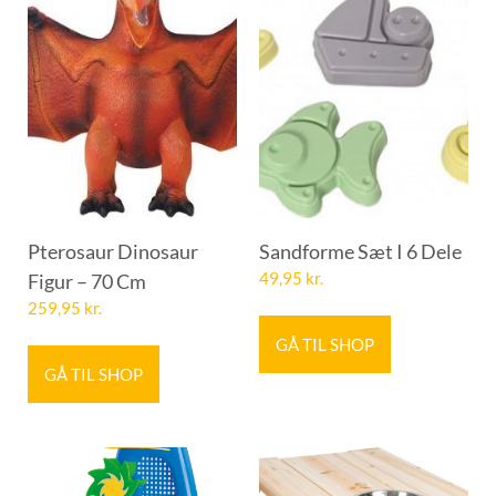
Pterosaur Dinosaur
Sandforme Sæt I 6 Dele
Figur – 70 Cm
49,95
kr.
259,95
kr.
GÅ TIL SHOP
GÅ TIL SHOP