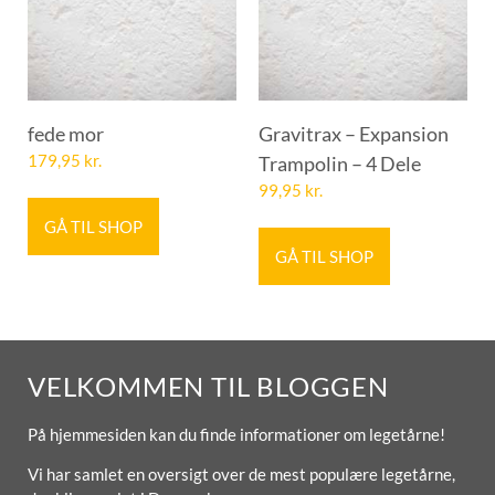
fede mor
Gravitrax – Expansion
179,95
kr.
Trampolin – 4 Dele
99,95
kr.
GÅ TIL SHOP
GÅ TIL SHOP
VELKOMMEN TIL BLOGGEN
På hjemmesiden kan du finde informationer om legetårne!
Vi har samlet en oversigt over de mest populære legetårne,