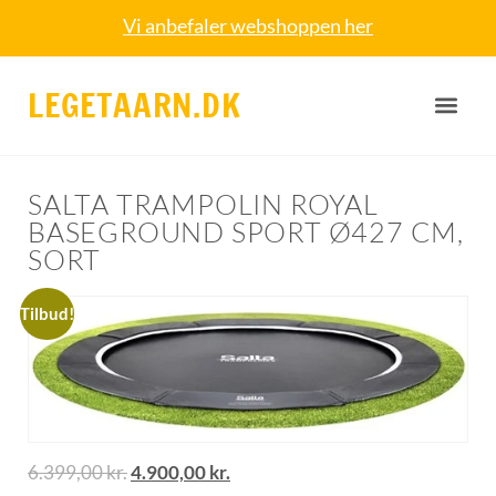
Vi anbefaler webshoppen her
LEGETAARN.DK
SALTA TRAMPOLIN ROYAL
BASEGROUND SPORT Ø427 CM,
SORT
Tilbud!
6.399,00
kr.
4.900,00
kr.