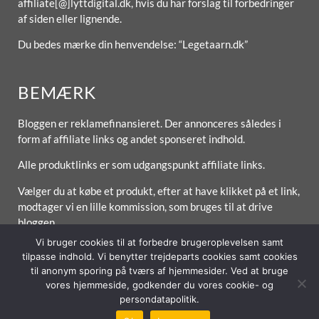
affiliate[@]lyttdigital.dk, hvis du har forslag til forbedringer
af siden eller lignende.
Du bedes mærke din henvendelse: “Legetaarn.dk”
BEMÆRK
Bloggen er reklamefinansieret. Der annonceres således i
form af affiliate links og andet sponseret indhold.
Alle produktlinks er som udgangspunkt affiliate links.
Vælger du at købe et produkt, efter at have klikket på et link,
modtager vi en lille kommission, som bruges til at drive
bloggen.
Vi bruger cookies til at forbedre brugeroplevelsen samt
tilpasse indhold. Vi benytter trejdeparts cookies samt cookies
til anonym sporing på tværs af hjemmesider. Ved at bruge
vores hjemmeside, godkender du vores cookie- og
Forside
Om / Kontakt
Betingelser
persondatapolitik.
© 2026 Lytt Digital ApS