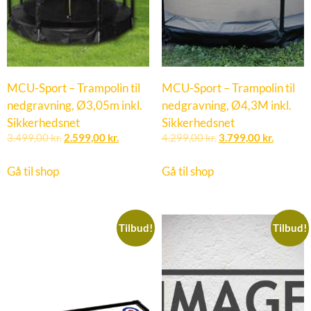
MCU-Sport – Trampolin til
MCU-Sport – Trampolin til
nedgravning, Ø3,05m inkl.
nedgravning, Ø4,3M inkl.
Sikkerhedsnet
Sikkerhedsnet
3.499,00
kr.
2.599,00
kr.
4.299,00
kr.
3.799,00
kr.
Gå til shop
Gå til shop
Tilbud!
Tilbud!