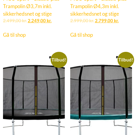
Trampolin Ø3,7m inkl.
Trampolin Ø4,3m inkl.
sikkerhedsnet og stige
sikkerhedsnet og stige
2.499,00
kr.
2.249,00
kr.
2.999,00
kr.
2.799,00
kr.
Gå til shop
Gå til shop
Tilbud!
Tilbud!