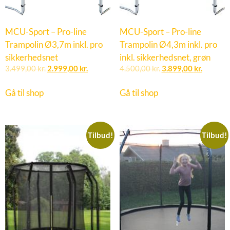
MCU-Sport – Pro-line
MCU-Sport – Pro-line
Trampolin Ø3,7m inkl. pro
Trampolin Ø4,3m inkl. pro
sikkerhedsnet
inkl. sikkerhedsnet, grøn
3.499,00
kr.
2.999,00
kr.
4.500,00
kr.
3.899,00
kr.
Gå til shop
Gå til shop
Tilbud!
Tilbud!