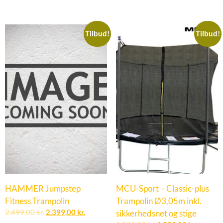
Tilbud!
Tilbud!
HAMMER Jumpstep
MCU-Sport – Classic-plus
Fitness Trampolin
Trampolin Ø3,05m inkl.
2.499,00
kr.
2.399,00
kr.
sikkerhedsnet og stige