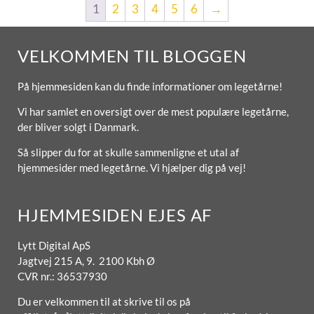
1
2
3
4
5
6
→
VELKOMMEN TIL BLOGGEN
På hjemmesiden kan du finde informationer om legetårne!
Vi har samlet en oversigt over de mest populære legetårne,
der bliver solgt i Danmark.
Så slipper du for at skulle sammenligne et utal af
hjemmesider med legetårne. Vi hjælper dig på vej!
HJEMMESIDEN EJES AF
Lytt Digital ApS
Jagtvej 215 A, 9. 2100 Kbh Ø
CVR nr.: 36537930
Du er velkommen til at skrive til os på