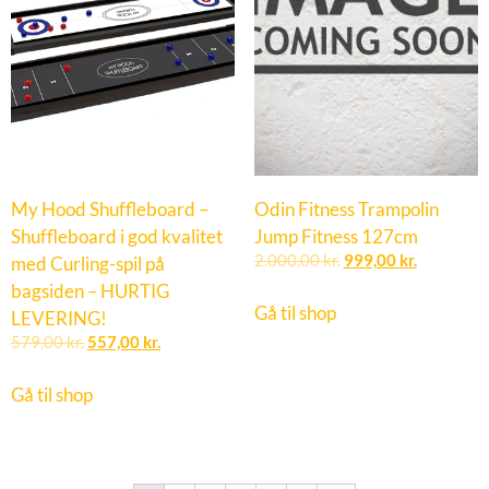
My Hood Shuffleboard –
Odin Fitness Trampolin
Shuffleboard i god kvalitet
Jump Fitness 127cm
med Curling-spil på
2.000,00
kr.
999,00
kr.
bagsiden – HURTIG
Gå til shop
LEVERING!
579,00
kr.
557,00
kr.
Gå til shop