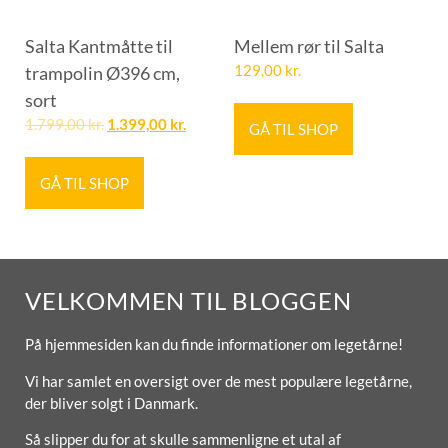
Salta Kantmåtte til
Mellem rør til Salta
trampolin Ø396 cm,
129,00
kr.
sort
1.799,00
kr.
1.399,00
kr.
GÅ TIL SHOP
GÅ TIL SHOP
VELKOMMEN TIL BLOGGEN
På hjemmesiden kan du finde informationer om legetårne!
Vi har samlet en oversigt over de mest populære legetårne,
der bliver solgt i Danmark.
Så slipper du for at skulle sammenligne et utal af