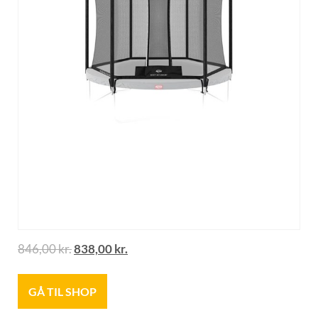
846,00
kr.
838,00
kr.
GÅ TIL SHOP