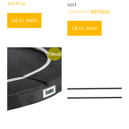
199,95
kr.
sort
1.039,00
kr.
899,00
kr.
GÅ TIL SHOP
GÅ TIL SHOP
Tilbud!