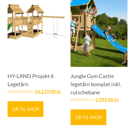
HY-LAND Projekt 6
Jungle Gym Castle
Legetårn
legetårn komplet inkl.
29.999,00
kr.
26.219,00
kr.
rutschebane
4.049,00
kr.
3.399,00
kr.
GÅ TIL SHOP
GÅ TIL SHOP