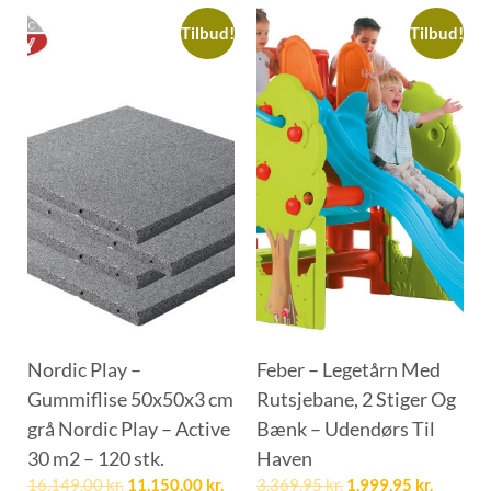
Tilbud!
Tilbud!
Nordic Play –
Feber – Legetårn Med
Gummiflise 50x50x3 cm
Rutsjebane, 2 Stiger Og
grå Nordic Play – Active
Bænk – Udendørs Til
30 m2 – 120 stk.
Haven
16.149,00
kr.
11.150,00
kr.
3.369,95
kr.
1.999,95
kr.