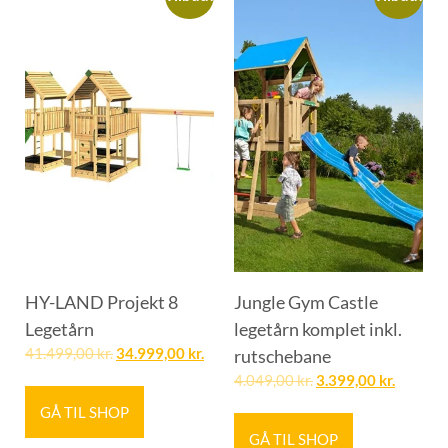
HY-LAND Projekt 8
Jungle Gym Castle
Legetårn
legetårn komplet inkl.
41.499,00
kr.
34.999,00
kr.
rutschebane
4.049,00
kr.
3.399,00
kr.
GÅ TIL SHOP
GÅ TIL SHOP