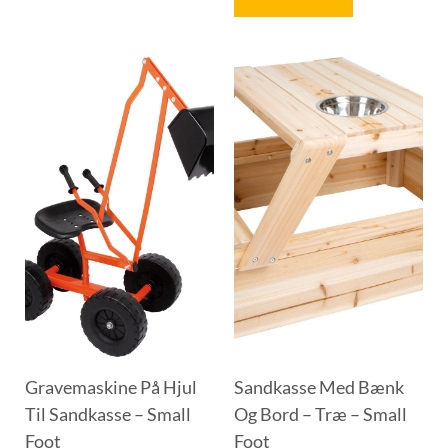
Gravemaskine På Hjul
Sandkasse Med Bænk
Til Sandkasse – Small
Og Bord – Træ – Small
Foot
Foot