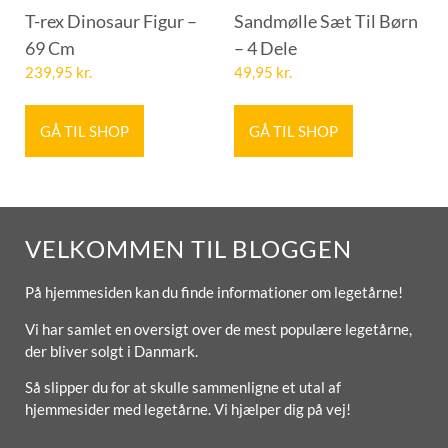
T-rex Dinosaur Figur –
Sandmølle Sæt Til Børn
69 Cm
– 4 Dele
239,95
kr.
49,95
kr.
GÅ TIL SHOP
GÅ TIL SHOP
VELKOMMEN TIL BLOGGEN
På hjemmesiden kan du finde informationer om legetårne!
Vi har samlet en oversigt over de mest populære legetårne,
der bliver solgt i Danmark.
Så slipper du for at skulle sammenligne et utal af
hjemmesider med legetårne. Vi hjælper dig på vej!