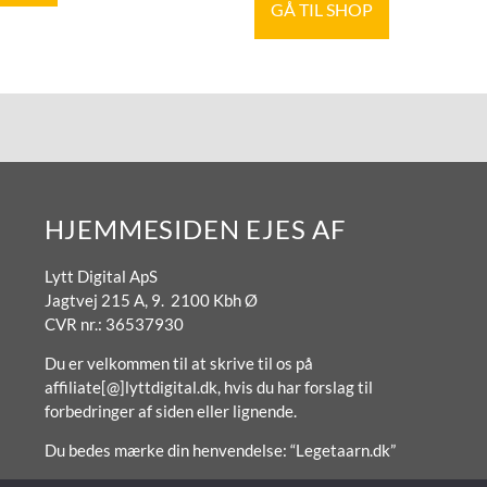
GÅ TIL SHOP
HJEMMESIDEN EJES AF
Lytt Digital ApS
Jagtvej 215 A, 9. 2100 Kbh Ø
CVR nr.: 36537930
Du er velkommen til at skrive til os på
affiliate[@]lyttdigital.dk, hvis du har forslag til
forbedringer af siden eller lignende.
Du bedes mærke din henvendelse: “Legetaarn.dk”