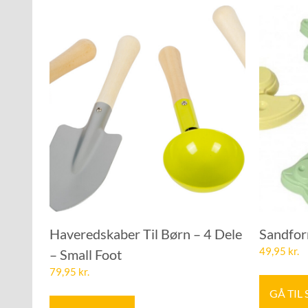
Haveredskaber Til Børn – 4 Dele
Sandfor
49,95
kr.
– Small Foot
79,95
kr.
GÅ TIL