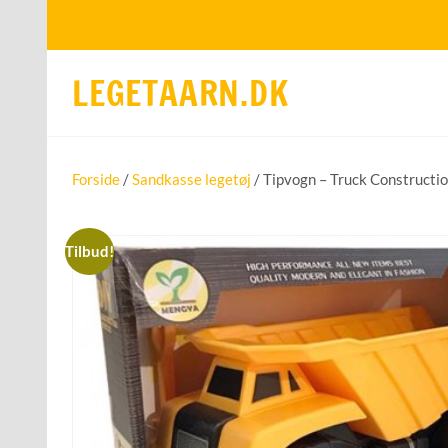
LEGETAARN.DK
Forside
/
Sandkasse legetøj
/ Tipvogn – Truck Constructi
Tilbud!