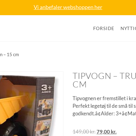
Vi anbefaler webshoppen her
FORSIDE
NYTTI
on – 15 cm
TIPVOGN – TR
CM
Tipvognen er fremstillet i kr
Perfekt legetøj til de små til
godkendt.â¢Alder: 3+â¢Mat
149,00
kr.
79,00
kr.