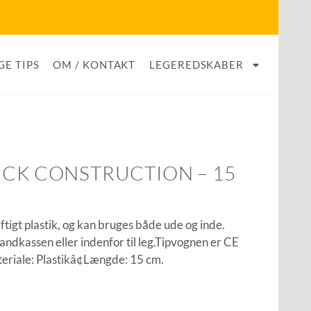
GE TIPS
OM / KONTAKT
LEGEREDSKABER
UCK CONSTRUCTION – 15
aftigt plastik, og kan bruges både ude og inde.
 sandkassen eller indenfor til leg.Tipvognen er CE
eriale: Plastikâ¢Længde: 15 cm.