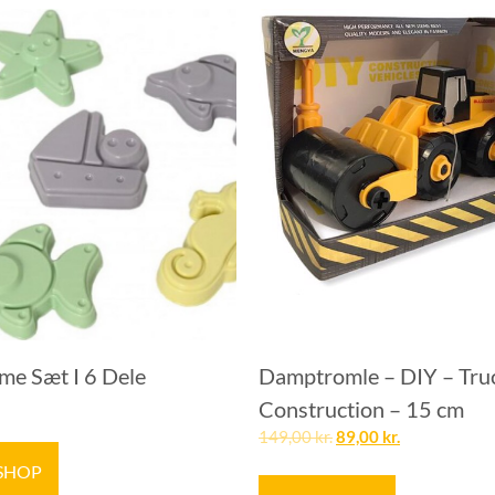
me Sæt I 6 Dele
Damptromle – DIY – Tru
Construction – 15 cm
149,00
kr.
89,00
kr.
 SHOP