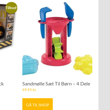
Tilbud!
ck
Sandmølle Sæt Til Børn – 4 Dele
49,95
kr.
GÅ TIL SHOP