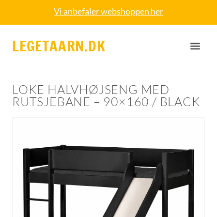
Vi anbefaler webshoppen her
LEGETAARN.DK
LOKE HALVHØJSENG MED
RUTSJEBANE – 90×160 / BLACK