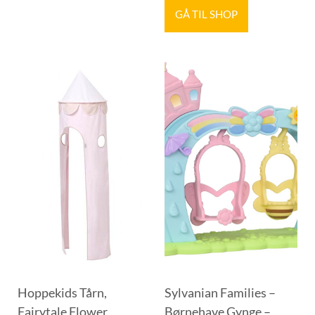
GÅ TIL SHOP
Hoppekids Tårn,
Sylvanian Families –
Fairytale Flower
Børnehave Gynge –