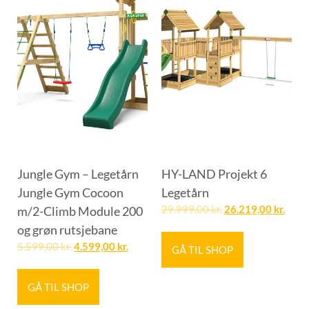
Jungle Gym – Legetårn
HY-LAND Projekt 6
Jungle Gym Cocoon
Legetårn
m/2-Climb Module 200
29.999,00
kr.
26.219,00
kr.
og grøn rutsjebane
5.599,00
kr.
4.599,00
kr.
GÅ TIL SHOP
GÅ TIL SHOP