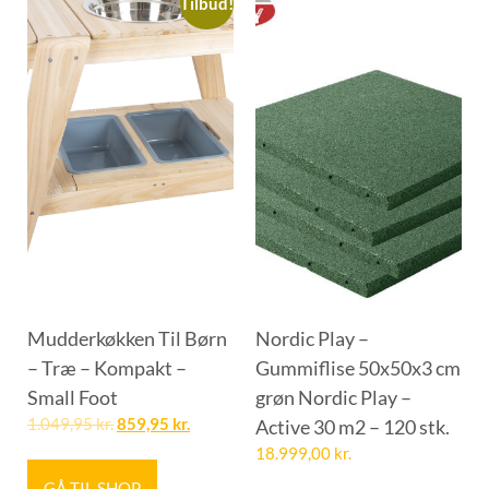
Tilbud!
Mudderkøkken Til Børn
Nordic Play –
– Træ – Kompakt –
Gummiflise 50x50x3 cm
Small Foot
grøn Nordic Play –
1.049,95
kr.
859,95
kr.
Active 30 m2 – 120 stk.
18.999,00
kr.
GÅ TIL SHOP