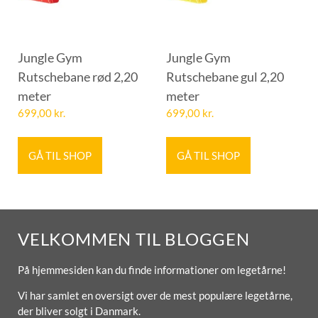
Jungle Gym
Jungle Gym
Rutschebane rød 2,20
Rutschebane gul 2,20
meter
meter
699,00
kr.
699,00
kr.
GÅ TIL SHOP
GÅ TIL SHOP
VELKOMMEN TIL BLOGGEN
På hjemmesiden kan du finde informationer om legetårne!
Vi har samlet en oversigt over de mest populære legetårne,
der bliver solgt i Danmark.