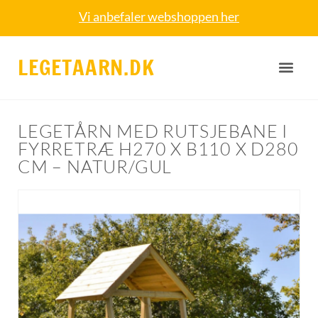
Vi anbefaler webshoppen her
LEGETAARN.DK
LEGETÅRN MED RUTSJEBANE I
FYRRETRÆ H270 X B110 X D280
CM – NATUR/GUL