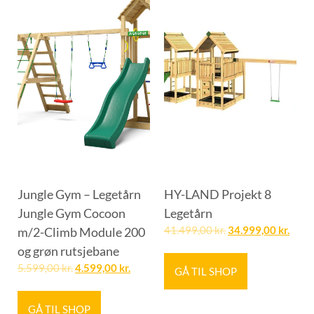
Jungle Gym – Legetårn
HY-LAND Projekt 8
Jungle Gym Cocoon
Legetårn
m/2-Climb Module 200
41.499,00
kr.
34.999,00
kr.
og grøn rutsjebane
5.599,00
kr.
4.599,00
kr.
GÅ TIL SHOP
GÅ TIL SHOP