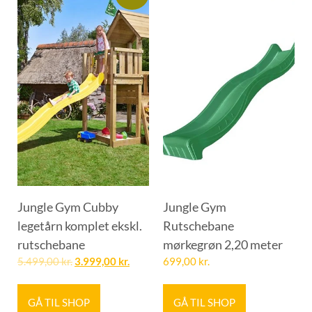
Jungle Gym Cubby
Jungle Gym
legetårn komplet ekskl.
Rutschebane
rutschebane
mørkegrøn 2,20 meter
5.499,00
kr.
3.999,00
kr.
699,00
kr.
GÅ TIL SHOP
GÅ TIL SHOP