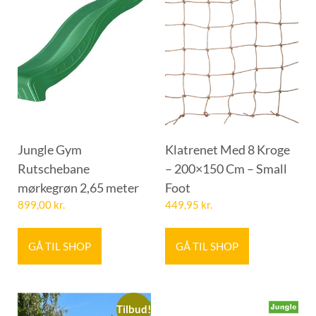
Jungle Gym
Klatrenet Med 8 Kroge
Rutschebane
– 200×150 Cm – Small
mørkegrøn 2,65 meter
Foot
899,00
kr.
449,95
kr.
GÅ TIL SHOP
GÅ TIL SHOP
Tilbud!