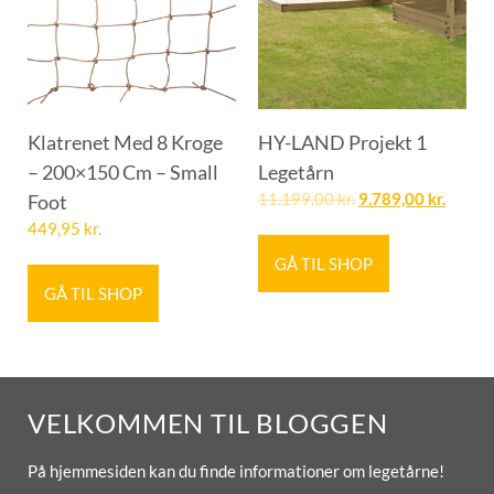
Klatrenet Med 8 Kroge
HY-LAND Projekt 1
– 200×150 Cm – Small
Legetårn
Foot
11.199,00
kr.
9.789,00
kr.
449,95
kr.
GÅ TIL SHOP
GÅ TIL SHOP
VELKOMMEN TIL BLOGGEN
På hjemmesiden kan du finde informationer om legetårne!