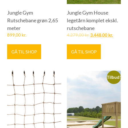
Jungle Gym
Jungle Gym House
Rutschebane grøn 2,65
legetårn komplet ekskl.
meter
rutschebane
899,00
kr.
4.279,00
kr.
3.448,00
kr.
GÅ TIL SHOP
GÅ TIL SHOP
Tilbud!