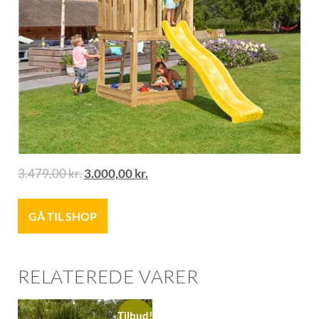
3.479,00
kr.
3.000,00
kr.
GÅ TIL SHOP
RELATEREDE VARER
Tilbud!