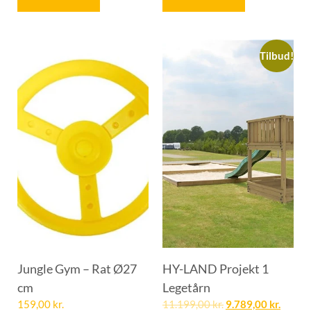
Tilbud!
Jungle Gym – Rat Ø27
HY-LAND Projekt 1
cm
Legetårn
159,00
kr.
11.199,00
kr.
9.789,00
kr.