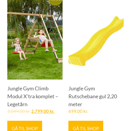
Jungle Gym Climb
Jungle Gym
Modul X’tra komplet –
Rutschebane gul 2,20
Legetårn
meter
3.049,00
kr.
2.799,00
kr.
699,00
kr.
GÅ TIL SHOP
GÅ TIL SHOP