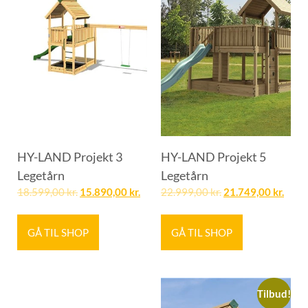
HY-LAND Projekt 3
HY-LAND Projekt 5
Legetårn
Legetårn
18.599,00
kr.
15.890,00
kr.
22.999,00
kr.
21.749,00
kr.
GÅ TIL SHOP
GÅ TIL SHOP
Tilbud!