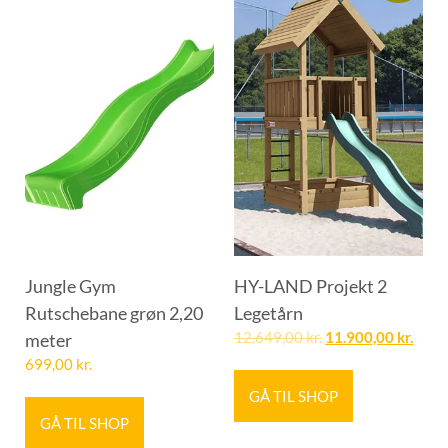
Jungle Gym
HY-LAND Projekt 2
Rutschebane grøn 2,20
Legetårn
meter
12.649,00
kr.
11.900,00
kr.
699,00
kr.
GÅ TIL SHOP
GÅ TIL SHOP