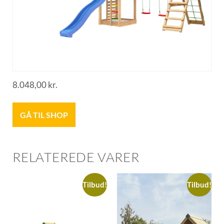
8.048,00
kr.
GÅ TIL SHOP
RELATEREDE VARER
Tilbud!
Tilbud!