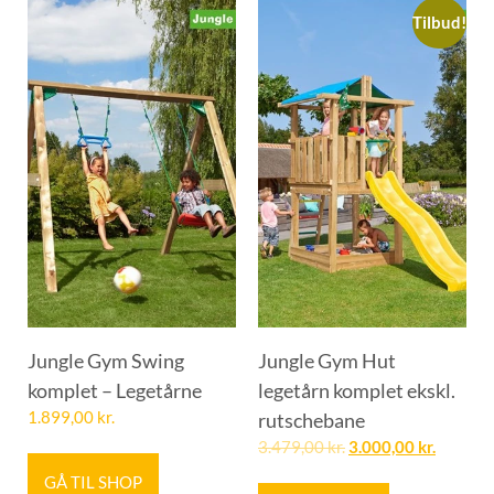
Tilbud!
Jungle Gym Swing
Jungle Gym Hut
komplet – Legetårne
legetårn komplet ekskl.
1.899,00
kr.
rutschebane
3.479,00
kr.
3.000,00
kr.
GÅ TIL SHOP