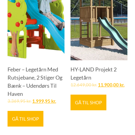
Feber – Legetårn Med
HY-LAND Projekt 2
Rutsjebane, 2 Stiger Og
Legetårn
Bænk – Udendørs Til
12.649,00
kr.
11.900,00
kr.
Haven
3.369,95
kr.
1.999,95
kr.
GÅ TIL SHOP
GÅ TIL SHOP