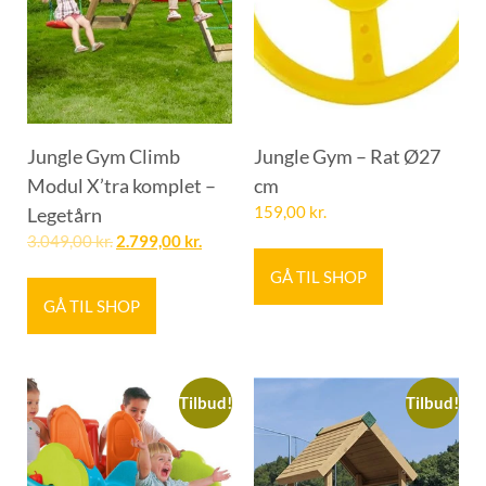
Jungle Gym Climb
Jungle Gym – Rat Ø27
Modul X’tra komplet –
cm
Legetårn
159,00
kr.
3.049,00
kr.
2.799,00
kr.
GÅ TIL SHOP
GÅ TIL SHOP
Tilbud!
Tilbud!