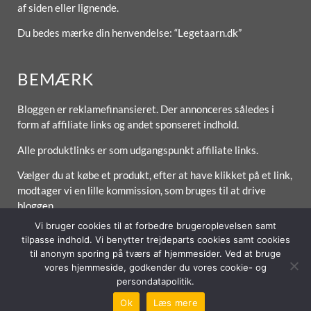
af siden eller lignende.
Du bedes mærke din henvendelse: “Legetaarn.dk”
BEMÆRK
Bloggen er reklamefinansieret. Der annonceres således i
form af affiliate links og andet sponseret indhold.
Alle produktlinks er som udgangspunkt affiliate links.
Vælger du at købe et produkt, efter at have klikket på et link,
modtager vi en lille kommission, som bruges til at drive
bloggen.
Vi bruger cookies til at forbedre brugeroplevelsen samt
tilpasse indhold. Vi benytter trejdeparts cookies samt cookies
til anonym sporing på tværs af hjemmesider. Ved at bruge
Forside
Om / Kontakt
Betingelser
vores hjemmeside, godkender du vores cookie- og
persondatapolitik.
© 2026 Lytt Digital ApS
Ok
Læs mere