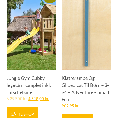
Jungle Gym Cubby
Klatrerampe Og
legetårn komplet inkl.
Glidebræt Til Børn – 3-
rutschebane
i-1 – Adventure – Small
6.299,00
kr.
4.518,00
kr.
Foot
909,95
kr.
GÅ TIL SHOP