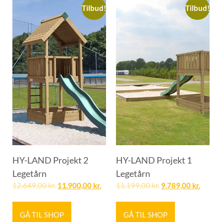
Tilbud!
Tilbud!
HY-LAND Projekt 2
HY-LAND Projekt 1
Legetårn
Legetårn
12.649,00
kr.
11.900,00
kr.
11.199,00
kr.
9.789,00
kr.
GÅ TIL SHOP
GÅ TIL SHOP