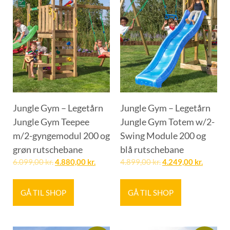
Jungle Gym – Legetårn
Jungle Gym – Legetårn
Jungle Gym Teepee
Jungle Gym Totem w/2-
m/2-gyngemodul 200 og
Swing Module 200 og
grøn rutschebane
blå rutschebane
6.099,00
kr.
4.880,00
kr.
4.899,00
kr.
4.249,00
kr.
GÅ TIL SHOP
GÅ TIL SHOP