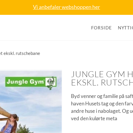
Vi anbefaler webshoppen her
FORSIDE
NYTTI
t ekskl. rutschebane
JUNGLE GYM 
EKSKL. RUTSC
Byd venner og familie på saft
haven Husets tag og den farv
andre huse i nabolaget. Og u
ved den kulørte meta