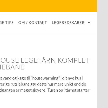
GE TIPS
OM / KONTAKT
LEGEREDSKABER
HOUSE LEGETÅRN KOMPLET
HEBANE
evand og kage til “housewarming” i dit nye hus i
erige rutsjebane gør dette hus mere unikt end de
dgangen er meget sjovere! Turen op i tårnet starter