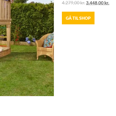
4.279,00
kr.
3.448,00
kr.
GÅ TIL SHOP