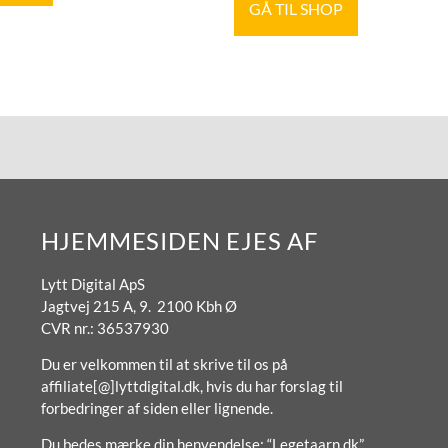
GÅ TIL SHOP
HJEMMESIDEN EJES AF
Lytt Digital ApS
Jagtvej 215 A, 9. 2100 Kbh Ø
CVR nr.: 36537930
Du er velkommen til at skrive til os på
affiliate[@]lyttdigital.dk, hvis du har forslag til
forbedringer af siden eller lignende.
Du bedes mærke din henvendelse: “Legetaarn.dk”