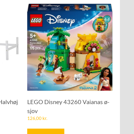
Halvhøj
LEGO Disney 43260 Vaianas ø-
sjov
126,00
kr.