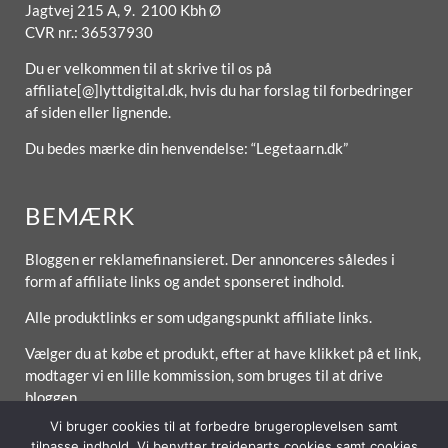
Jagtvej 215 A, 9. 2100 Kbh Ø
CVR nr.: 36537930
Du er velkommen til at skrive til os på
affiliate[@]lyttdigital.dk, hvis du har forslag til forbedringer
af siden eller lignende.
Du bedes mærke din henvendelse: “Legetaarn.dk”
BEMÆRK
Bloggen er reklamefinansieret. Der annonceres således i
form af affiliate links og andet sponseret indhold.
Alle produktlinks er som udgangspunkt affiliate links.
Vælger du at købe et produkt, efter at have klikket på et link,
modtager vi en lille kommission, som bruges til at drive
bloggen.
Vi bruger cookies til at forbedre brugeroplevelsen samt
tilpasse indhold. Vi benytter trejdeparts cookies samt cookies