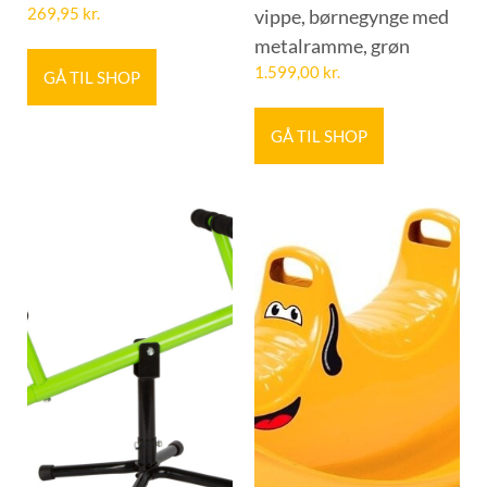
269,95
kr.
vippe, børnegynge med
metalramme, grøn
1.599,00
kr.
GÅ TIL SHOP
GÅ TIL SHOP