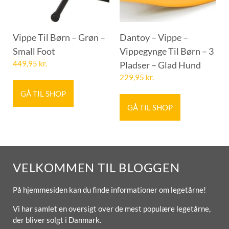
Vippe Til Børn – Grøn –
Dantoy – Vippe –
Small Foot
Vippegynge Til Børn – 3
449,95
kr.
Pladser – Glad Hund
229,95
kr.
GÅ TIL SHOP
GÅ TIL SHOP
VELKOMMEN TIL BLOGGEN
På hjemmesiden kan du finde informationer om legetårne!
Vi har samlet en oversigt over de mest populære legetårne,
der bliver solgt i Danmark.