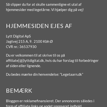
Så slipper du for at skulle sammenligne et utal af
hjemmesider med legetårne. Vi hjælper dig på vej!
HJEMMESIDEN EJES AF
Lytt Digital ApS
Jagtvej 215 A, 9. 2100 Kbh Ø
CVR nr.: 36537930
Du er velkommen til at skrive til os på
affiliate[@]lyttdigital.dk, hvis du har forslag til forbedringer
af siden eller lignende.
Du bedes mærke din henvendelse: “Legetaarn.dk”
BEMÆRK
Bloggen er reklamefinansieret. Der annonceres således i
form af affiliate links og andet sponseret indhold.