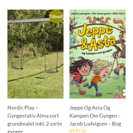
Tilbud!
Nordic Play –
Jeppe Og Asta Og
Gyngestativ Alma sort
Kampen Om Gyngen –
grundmalet inkl. 2 sorte
Jacob Ludvigsen – Bog
gynger
69,95
kr.