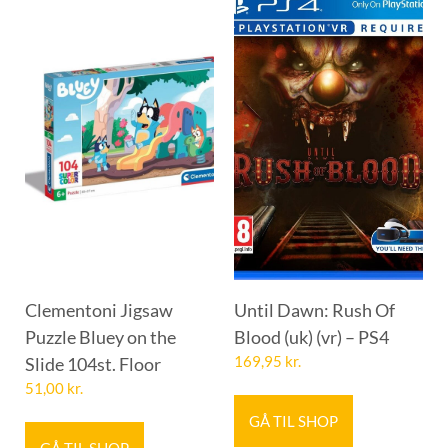
Clementoni Jigsaw
Until Dawn: Rush Of
Puzzle Bluey on the
Blood (uk) (vr) – PS4
Slide 104st. Floor
169,95
kr.
51,00
kr.
GÅ TIL SHOP
GÅ TIL SHOP