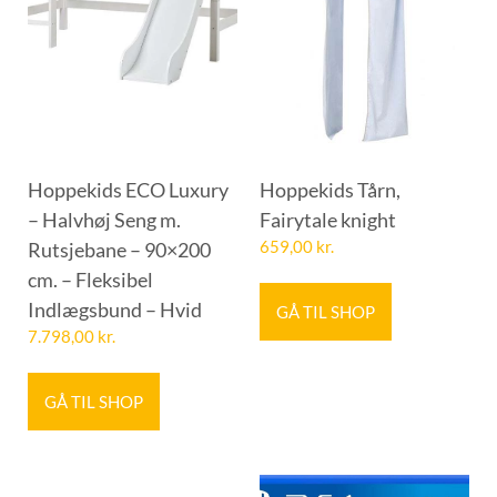
Hoppekids ECO Luxury
Hoppekids Tårn,
– Halvhøj Seng m.
Fairytale knight
Rutsjebane – 90×200
659,00
kr.
cm. – Fleksibel
Indlægsbund – Hvid
GÅ TIL SHOP
7.798,00
kr.
GÅ TIL SHOP