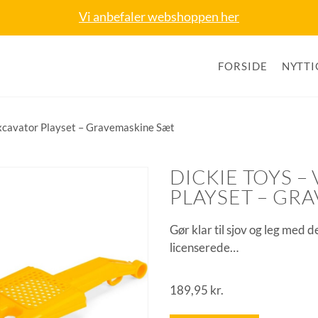
Vi anbefaler webshoppen her
FORSIDE
NYTTI
Excavator Playset – Gravemaskine Sæt
DICKIE TOYS 
PLAYSET – GR
Gør klar til sjov og leg med 
licenserede…
189,95
kr.