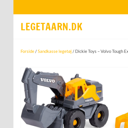
LEGETAARN.DK
Forside
/
Sandkasse legetøj
/ Dickie Toys – Volvo Tough 