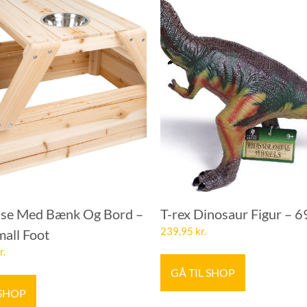
se Med Bænk Og Bord –
T-rex Dinosaur Figur – 
239,95
kr.
mall Foot
r.
GÅ TIL SHOP
 SHOP