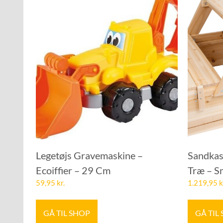
Legetøjs Gravemaskine –
Sandkas
Ecoiffier – 29 Cm
Træ – S
59,95
kr.
1.219,95
k
GÅ TIL SHOP
GÅ TIL