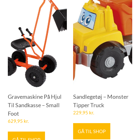
Gravemaskine På Hjul
Sandlegetøj – Monster
Til Sandkasse – Small
Tipper Truck
Foot
229,95
kr.
629,95
kr.
GÅ TIL SHOP
GÅ TIL SHOP