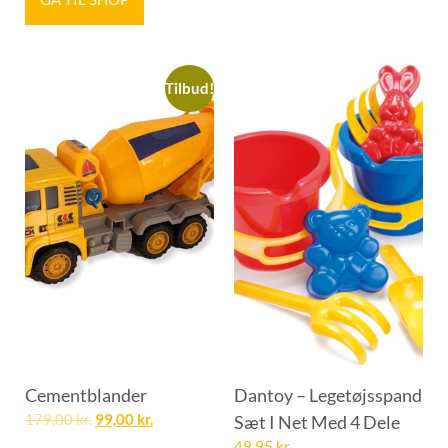
Tilbud!
Cementblander
Dantoy – Legetøjsspand
179,00
kr.
99,00
kr.
Sæt I Net Med 4 Dele
49,95
kr.