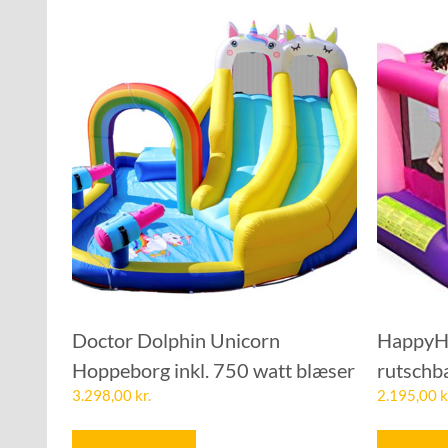
Doctor Dolphin Unicorn
HappyHo
Hoppeborg inkl. 750 watt blæser
rutschb
3.298,00
kr.
2.195,00
k