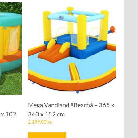
Mega Vandland âBeachâ – 365 x
 x 102
340 x 152 cm
2.199,00
kr.