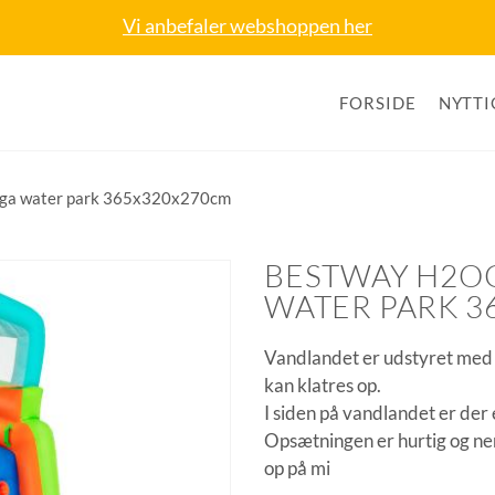
Vi anbefaler webshoppen her
FORSIDE
NYTTI
ega water park 365x320x270cm
BESTWAY H2O
WATER PARK 3
Vandlandet er udstyret med 
kan klatres op.
I siden på vandlandet er der e
Opsætningen er hurtig og n
op på mi