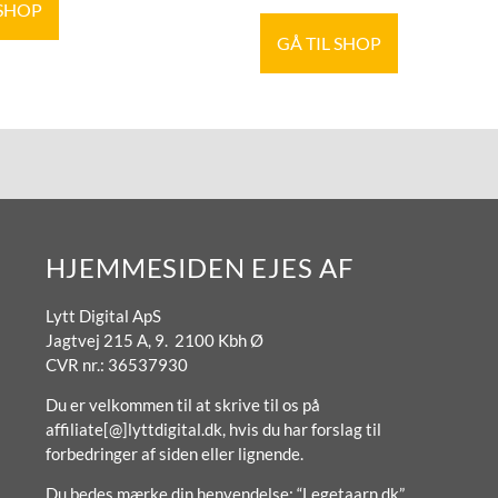
 SHOP
GÅ TIL SHOP
HJEMMESIDEN EJES AF
Lytt Digital ApS
Jagtvej 215 A, 9. 2100 Kbh Ø
CVR nr.: 36537930
Du er velkommen til at skrive til os på
affiliate[@]lyttdigital.dk, hvis du har forslag til
forbedringer af siden eller lignende.
Du bedes mærke din henvendelse: “Legetaarn.dk”