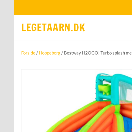
LEGETAARN.DK
Forside
/
Hoppeborg
/ Bestway H2OGO! Turbo splash m