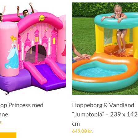
p Princess med
Hoppeborg & Vandland
ane
“Jumptopia” – 239 x 142
r.
cm
649,00
kr.