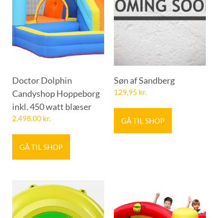
Doctor Dolphin
Søn af Sandberg
Candyshop Hoppeborg
129,95
kr.
inkl. 450 watt blæser
2.498,00
kr.
GÅ TIL SHOP
GÅ TIL SHOP