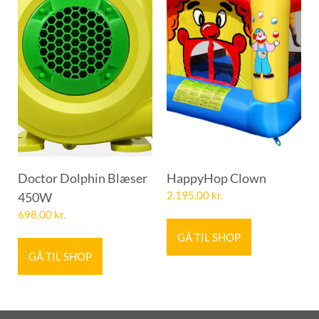
Doctor Dolphin Blæser
HappyHop Clown
450W
2.195,00
kr.
698,00
kr.
GÅ TIL SHOP
GÅ TIL SHOP