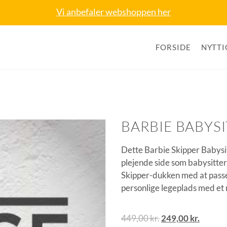
Vi anbefaler webshoppen her
FORSIDE
NYTTI
BARBIE BABYS
Dette Barbie Skipper Babysit
plejende side som babysitte
Skipper-dukken med at passe
personlige legeplads med et 
449,00
kr.
249,00
kr.