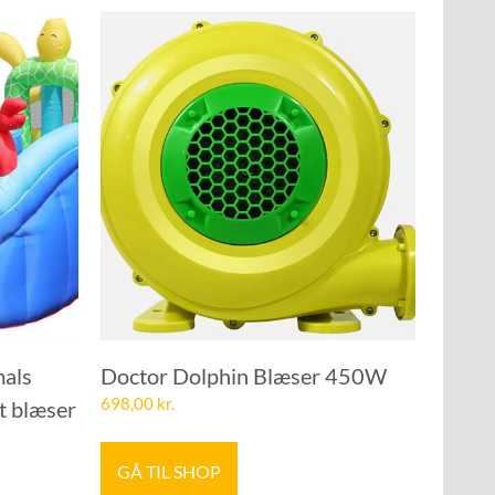
mals
Doctor Dolphin Blæser 450W
698,00
kr.
t blæser
GÅ TIL SHOP