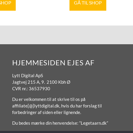
 SHOP
GÅ TIL SHOP
HJEMMESIDEN EJES AF
Lytt Digital ApS
Jagtvej 215 A, 9. 2100 Kbh Ø
CVR nr.: 36537930
Du er velkommen til at skrive til os på
affiliate[@]lyttdigital.dk, hvis du har forslag til
forbedringer af siden eller lignende.
Du bedes mærke din henvendelse: “Legetaarn.dk”