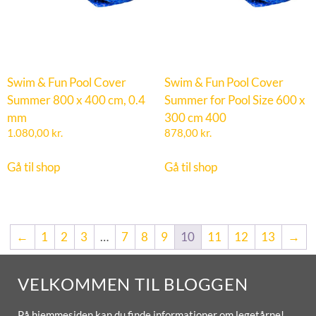
Swim & Fun Pool Cover
Swim & Fun Pool Cover
Summer 800 x 400 cm, 0.4
Summer for Pool Size 600 x
mm
300 cm 400
1.080,00
kr.
878,00
kr.
Gå til shop
Gå til shop
←
1
2
3
…
7
8
9
10
11
12
13
→
VELKOMMEN TIL BLOGGEN
På hjemmesiden kan du finde informationer om legetårne!