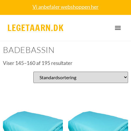
Vi anbefaler webshoppen her
LEGETAARN.DK
Forside
/
Badebassin
/ Side 10
BADEBASSIN
Viser 145–160 af 195 resultater